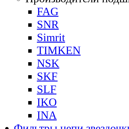
FAG
SNR
Simrit
TIMKEN
NSK
SKF
SLF
IKO
INA
Фильтры,цепи,звездочк