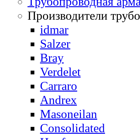
Трубопроводная арма
Производители труб
idmar
Salzer
Bray
Verdelet
Carraro
Andrex
Masoneilan
Consolidated