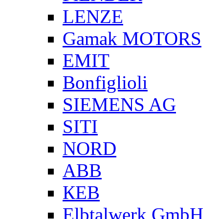
LENZE
Gamak MOTORS
EMIT
Bonfiglioli
SIEMENS AG
SITI
NORD
ABB
КЕВ
Elbtalwerk GmbH