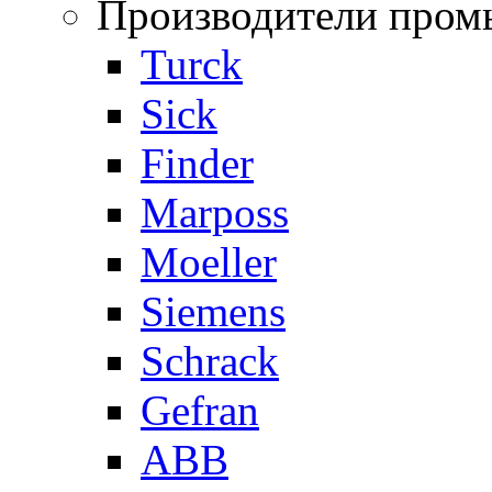
Производители пром
Turck
Sick
Finder
Marposs
Moeller
Siemens
Schrack
Gefran
ABB