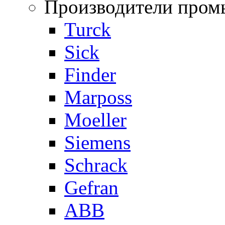
Производители пром
Turck
Sick
Finder
Marposs
Moeller
Siemens
Schrack
Gefran
ABB