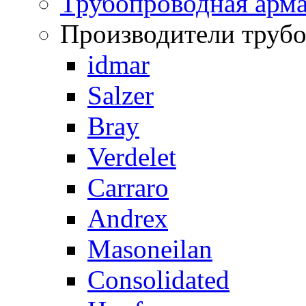
Трубопроводная арма
Производители труб
idmar
Salzer
Bray
Verdelet
Carraro
Andrex
Masoneilan
Consolidated