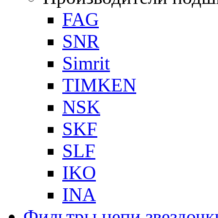
FAG
SNR
Simrit
TIMKEN
NSK
SKF
SLF
IKO
INA
Фильтры,цепи,звездочк