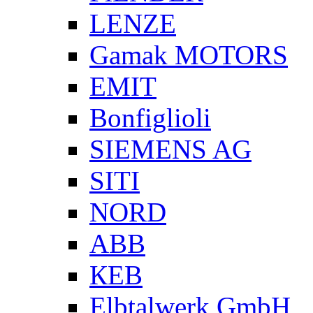
LENZE
Gamak MOTORS
EMIT
Bonfiglioli
SIEMENS AG
SITI
NORD
ABB
КЕВ
Elbtalwerk GmbH