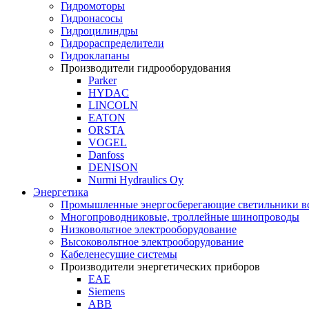
Гидромоторы
Гидронасосы
Гидроцилиндры
Гидрораспределители
Гидроклапаны
Производители гидрооборудования
Parker
HYDAC
LINCOLN
EATON
ORSTA
VOGEL
Danfoss
DENISON
Nurmi Hydraulics Oy
Энергетика
Промышленные энергосберегающие светильники вс
Многопроводниковые, троллейные шинопроводы
Низковольтное электрооборудование
Высоковольтное электрооборудование
Кабеленесущие системы
Производители энергетических приборов
ЕАЕ
Siemens
ABB