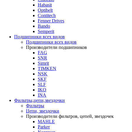
Habasit
Optibelt
Contitech
Fenner Drives
Bando
Semperit
Подшипники всех видов
Подшипники всех видов
Производители подшипников
FAG
SNR
Simrit
TIMKEN
NSK
SKF
SLF
IKO
INA
Фильтры,цепи,звездочки
Фильтры
Цепи, звездочки
Производители фильтров, цепей, звездочек
MAHLE
Parker