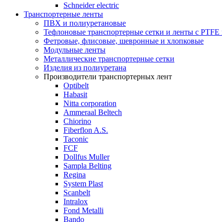
Schneider electric
Транспортерные ленты
ПВХ и полиуретановые
Тефлоновые транспортерные сетки и ленты с PTFE
Фетровые, флисовые, шевронные и хлопковые
Модульные ленты
Металлические транспортерные сетки
Изделия из полиуретана
Производители транспортерных лент
Optibelt
Habasit
Nitta corporation
Ammeraal Beltech
Chiorino
Fiberflon A.S.
Taconic
FCF
Dollfus Muller
Sampla Belting
Regina
System Plast
Scanbelt
Intralox
Fond Metalli
Bando