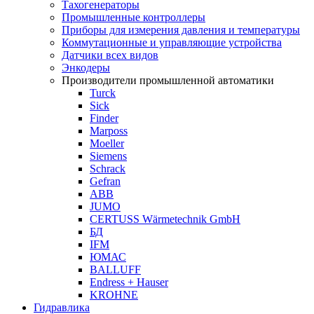
Тахогенераторы
Промышленные контроллеры
Приборы для измерения давления и температуры
Коммутационные и управляющие устройства
Датчики всех видов
Энкодеры
Производители промышленной автоматики
Turck
Sick
Finder
Marposs
Moeller
Siemens
Schrack
Gefran
ABB
JUMO
CERTUSS Wärmetechnik GmbH
БД
IFM
ЮМАС
BALLUFF
Endress + Hauser
KROHNE
Гидравлика