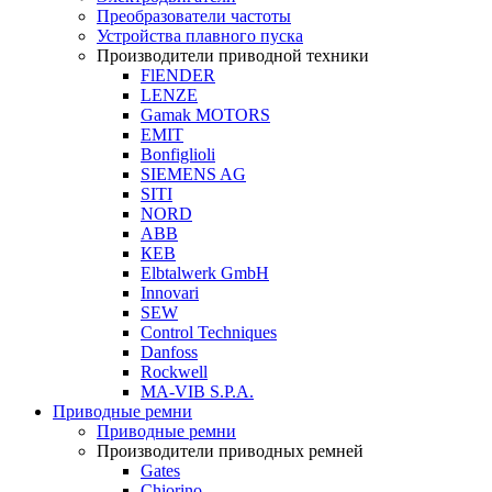
Преобразователи частоты
Устройства плавного пуска
Производители приводной техники
FlENDER
LENZE
Gamak MOTORS
EMIT
Bonfiglioli
SIEMENS AG
SITI
NORD
ABB
КЕВ
Elbtalwerk GmbH
Innovari
SEW
Control Techniques
Danfoss
Rockwell
MA-VIB S.P.A.
Приводные ремни
Приводные ремни
Производители приводных ремней
Gates
Chiorino