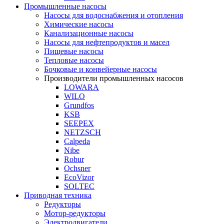
Промышленные насосы
Насосы для водоснабжения и отопления
Химические насосы
Канализационные насосы
Насосы для нефтепродуктов и масел
Пищевые насосы
Тепловые насосы
Бочковые и конвейерные насосы
Производители промышленных насосов
LOWARA
WILO
Grundfos
KSB
SEEPEX
NETZSCH
Сalpeda
Nibe
Robur
Ochsner
EcoVizor
SOLTEC
Приводная техника
Редукторы
Мотор-редукторы
Электродвигатели