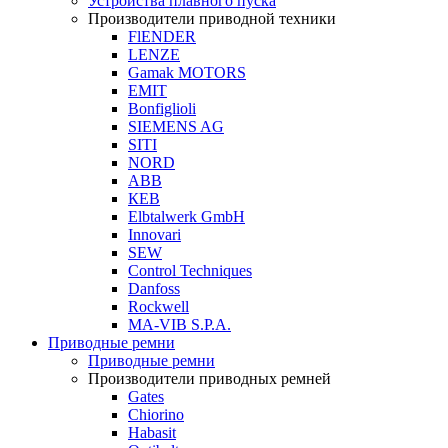
Устройства плавного пуска
Производители приводной техники
FlENDER
LENZE
Gamak MOTORS
EMIT
Bonfiglioli
SIEMENS AG
SITI
NORD
ABB
КЕВ
Elbtalwerk GmbH
Innovari
SEW
Control Techniques
Danfoss
Rockwell
MA-VIB S.P.A.
Приводные ремни
Приводные ремни
Производители приводных ремней
Gates
Chiorino
Habasit