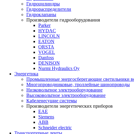
Гидроцилиндры
Гидрораспределители
Гидроклапаны
Производители гидрооборудования
Parker
HYDAC
LINCOLN
EATON
ORSTA
VOGEL
Danfoss
DENISON
Nurmi Hydraulics Oy
Энергетика
Промышленные энергосберегающие светильники вс
Многопроводниковые, троллейные шинопроводы
Низковольтное электрооборудование
Высоковольтное электрооборудование
Кабеленесущие системы
Производители энергетических приборов
ЕАЕ
Siemens
ABB
Schneider electric
Транспортерные ленты