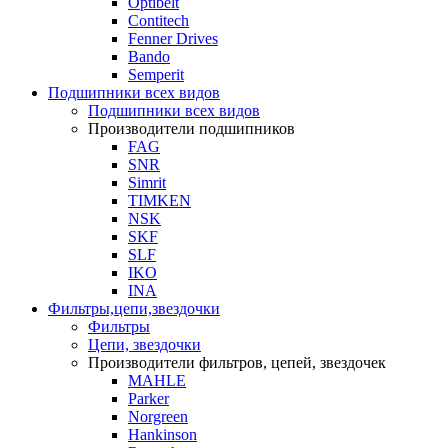
Optibelt
Contitech
Fenner Drives
Bando
Semperit
Подшипники всех видов
Подшипники всех видов
Производители подшипников
FAG
SNR
Simrit
TIMKEN
NSK
SKF
SLF
IKO
INA
Фильтры,цепи,звездочки
Фильтры
Цепи, звездочки
Производители фильтров, цепей, звездочек
MAHLE
Parker
Norgreen
Hankinson