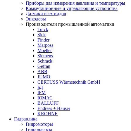
Приборы для измерения давления и температуры
Коммутационные и управляющие устройства
Датчики всех видов
Энкодеры
Производители промышленной автоматики
Turck
Sick
Finder
Marposs
Moeller
Siemens
Schrack
Gefran
ABB
JUMO
CERTUSS Wärmetechnik GmbH
БД
IFM
ЮМАС
BALLUFF
Endress + Hauser
KROHNE
Гидравлика
Гидромоторы
Гидронасосы