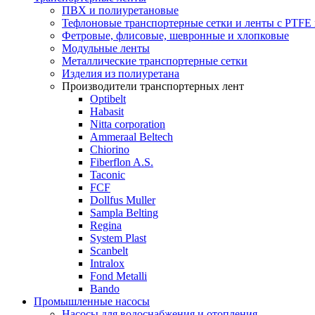
ПВХ и полиуретановые
Тефлоновые транспортерные сетки и ленты с PTFE
Фетровые, флисовые, шевронные и хлопковые
Модульные ленты
Металлические транспортерные сетки
Изделия из полиуретана
Производители транспортерных лент
Optibelt
Habasit
Nitta corporation
Ammeraal Beltech
Chiorino
Fiberflon A.S.
Taconic
FCF
Dollfus Muller
Sampla Belting
Regina
System Plast
Scanbelt
Intralox
Fond Metalli
Bando
Промышленные насосы
Насосы для водоснабжения и отопления