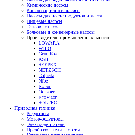
Химические насосы
Канализационные насосы
Насосы для нефтепродуктов и масел
Пищевые насосы
Тепловые насосы
Бочковые и конвейерные насосы
Производители промышленных насосов
LOWARA
WILO
Grundfos
KSB
SEEPEX
NETZSCH
Сalpeda
Nibe
Robur
Ochsner
EcoVizor
SOLTEC
Приводная техника
Редукторы
Мотор-редукторы
Электродвигатели
Преобразователи частоты