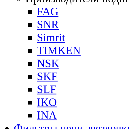
FAG
SNR
Simrit
TIMKEN
NSK
SKF
SLF
IKO
INA
Фильтры,цепи,звездочк