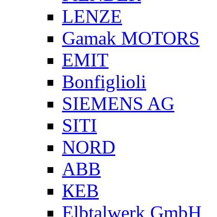
LENZE
Gamak MOTORS
EMIT
Bonfiglioli
SIEMENS AG
SITI
NORD
ABB
КЕВ
Elbtalwerk GmbH