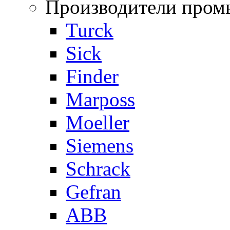
Производители пром
Turck
Sick
Finder
Marposs
Moeller
Siemens
Schrack
Gefran
ABB