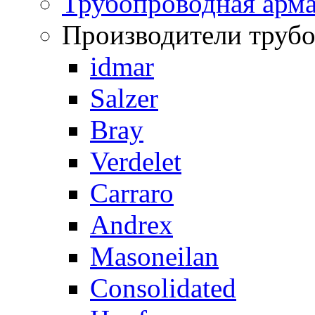
Трубопроводная арма
Производители труб
idmar
Salzer
Bray
Verdelet
Carraro
Andrex
Masoneilan
Consolidated