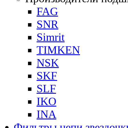
FAG
SNR
Simrit
TIMKEN
NSK
SKF
SLF
IKO
INA
Фильтры,цепи,звездочк