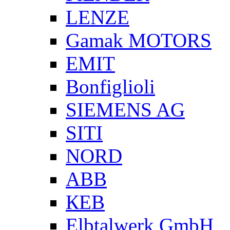
LENZE
Gamak MOTORS
EMIT
Bonfiglioli
SIEMENS AG
SITI
NORD
ABB
КЕВ
Elbtalwerk GmbH