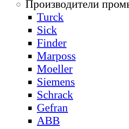
Производители пром
Turck
Sick
Finder
Marposs
Moeller
Siemens
Schrack
Gefran
ABB