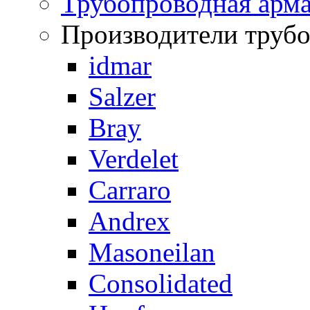
Трубопроводная арма
Производители труб
idmar
Salzer
Bray
Verdelet
Carraro
Andrex
Masoneilan
Consolidated